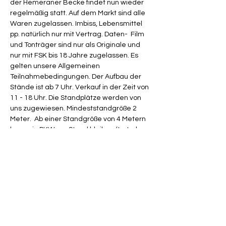
der Hemeraner Becke findet nun wieder 
regelmäßig statt. Auf dem Markt sind alle 
Waren zugelassen. Imbiss, Lebensmittel 
pp. natürlich nur mit Vertrag. Daten-  Film 
und Tonträger sind nur als Originale und 
nur mit FSK bis 18 Jahre zugelassen. Es 
gelten unsere Allgemeinen 
Teilnahmebedingungen. Der Aufbau der 
Stände ist ab 7 Uhr. Verkauf in der Zeit von 
11 - 18 Uhr. Die Standplätze werden von 
uns zugewiesen. Mindeststandgröße 2 
Meter.  Ab einer Standgröße von 4 Metern 
kann ein PKW am Stand bleiben (trotzdem 
vorher nachfragen). Der lfd. Meter Trödel 
wird mit € 12,00 berechnet, der lfd. Meter 
Neuware mit € 16,00. Die längste Seite 
eines Standes bildet die 
Berechnungsgrundlage.
Der Markt ist früher regelmäßig auf dem 
Gelände real durchgeführt worden. Er ist 
besonders attraktiv und hohe 