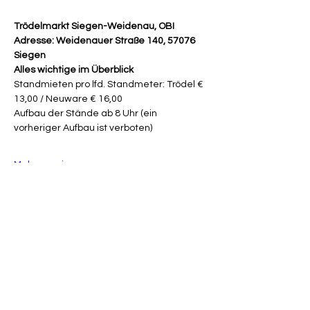
Trödelmarkt Siegen-Weidenau, OBI
Adresse: Weidenauer Straße 140, 57076 
Siegen
Alles wichtige im Überblick
Standmieten pro lfd. Standmeter: Trödel € 
13,00 / Neuware € 16,00
Aufbau der Stände ab 8 Uhr (ein 
vorheriger Aufbau ist verboten)
Mehr anzeigen
Tickets
Verkauf beendet
Tickettyp
Neuware - pro Meter