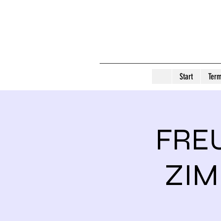
Start
Term
FRE
ZIM