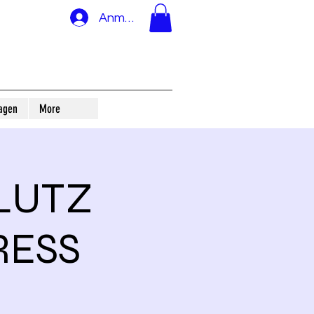
Anmelden
agen
More
LUTZ
RESS