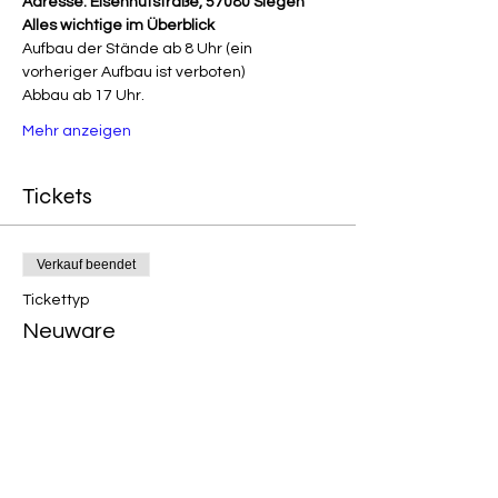
Adresse: Eisenhutstraße, 57080 Siegen
Alles wichtige im Überblick
Aufbau der Stände ab 8 Uhr (ein 
vorheriger Aufbau ist verboten)
Abbau ab 17 Uhr.
Mehr anzeigen
Tickets
Verkauf beendet
Tickettyp
Neuware
Mehr Infos
Preis
16,00 €