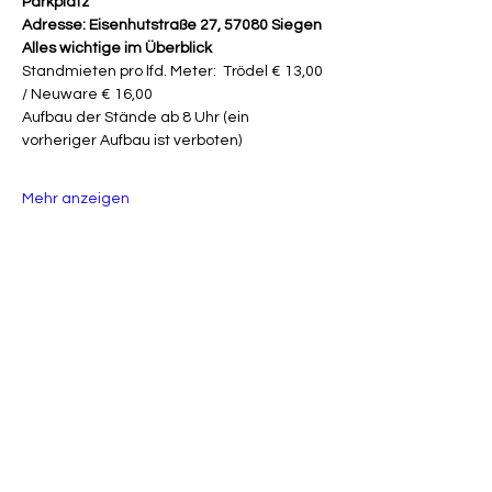
Parkplatz
Adresse: Eisenhutstraße 27, 57080 Siegen
Alles wichtige im Überblick
Standmieten pro lfd. Meter:  Trödel € 13,00 
/ Neuware € 16,00
Aufbau der Stände ab 8 Uhr (ein 
vorheriger Aufbau ist verboten)
Mehr anzeigen
Tickets
Verkauf beendet
Tickettyp
Neuware
Mehr Infos
Preis